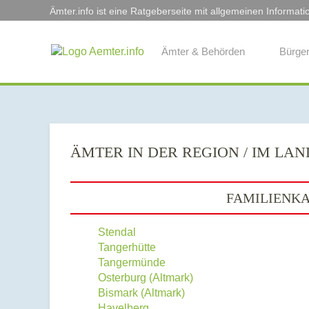
Ämter.info ist eine Ratgeberseite mit allgemeinen Informati
Ämter & Behörden
Bürger
ÄMTER IN DER REGION / IM LA
FAMILIENKA
Stendal
Tangerhütte
Tangermünde
Osterburg (Altmark)
Bismark (Altmark)
Havelberg