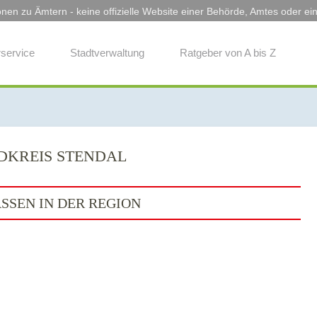
onen zu Ämtern - keine offizielle Website einer Behörde, Amtes oder eine
service
Stadtverwaltung
Ratgeber von A bis Z
NDKREIS STENDAL
SSEN IN DER REGION